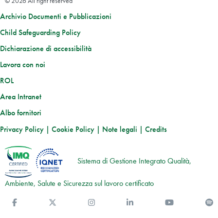
© 2026 All right reserved
Archivio Documenti e Pubblicazioni
Child Safeguarding Policy
Dichiarazione di accessibilità
Lavora con noi
ROL
Area Intranet
Albo fornitori
Privacy Policy
|
Cookie Policy
|
Note legali
|
Credits
Sistema di Gestione Integrato Qualità,
Ambiente, Salute e Sicurezza sul lavoro certificato
Facebook
Twitter
Instagram
Linkedin
You Tube
S