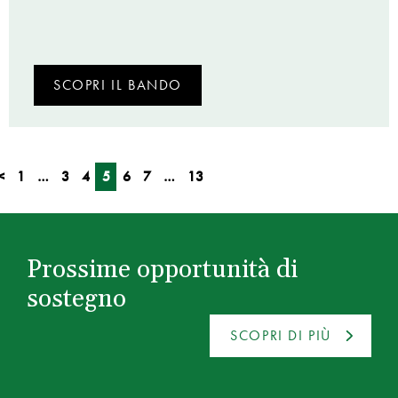
SCOPRI IL BANDO
<
1
…
3
4
5
6
7
…
13
Prossime opportunità di
sostegno
SCOPRI DI PIÙ