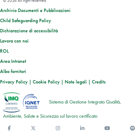
© 2026 All right reserved
Archivio Documenti e Pubblicazioni
Child Safeguarding Policy
Dichiarazione di accessibilità
Lavora con noi
ROL
Area Intranet
Albo fornitori
Privacy Policy
|
Cookie Policy
|
Note legali
|
Credits
Sistema di Gestione Integrato Qualità,
Ambiente, Salute e Sicurezza sul lavoro certificato
Facebook
Twitter
Instagram
Linkedin
You Tube
S