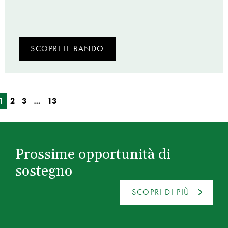
SCOPRI IL BANDO
1
2
3
…
13
Prossime opportunità di
sostegno
SCOPRI DI PIÙ