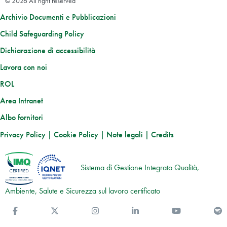
© 2026 All right reserved
Archivio Documenti e Pubblicazioni
Child Safeguarding Policy
Dichiarazione di accessibilità
Lavora con noi
ROL
Area Intranet
Albo fornitori
Privacy Policy
|
Cookie Policy
|
Note legali
|
Credits
Sistema di Gestione Integrato Qualità,
Ambiente, Salute e Sicurezza sul lavoro certificato
Facebook
Twitter
Instagram
Linkedin
You Tube
S