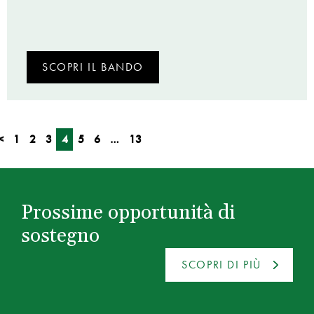
SCOPRI IL BANDO
<
1
2
3
4
5
6
…
13
Prossime opportunità di
sostegno
SCOPRI DI PIÙ