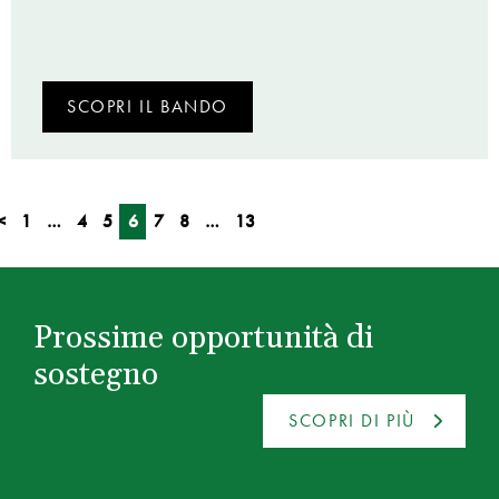
SCOPRI IL BANDO
<
1
…
4
5
6
7
8
…
13
Prossime opportunità di
sostegno
SCOPRI DI PIÙ