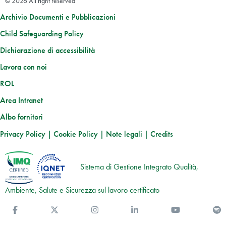
© 2026 All right reserved
Archivio Documenti e Pubblicazioni
Child Safeguarding Policy
Dichiarazione di accessibilità
Lavora con noi
ROL
Area Intranet
Albo fornitori
Privacy Policy
|
Cookie Policy
|
Note legali
|
Credits
Sistema di Gestione Integrato Qualità,
Ambiente, Salute e Sicurezza sul lavoro certificato
Facebook
Twitter
Instagram
Linkedin
You Tube
S