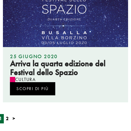
25 GIUGNO 2020
Arriva la quarta edizione del
Festival dello Spazio
CULTURA
SCOPRI DI PIÙ
1
2
>