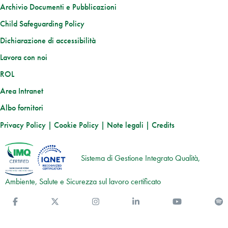
Archivio Documenti e Pubblicazioni
Child Safeguarding Policy
Dichiarazione di accessibilità
Lavora con noi
ROL
Area Intranet
Albo fornitori
Privacy Policy
|
Cookie Policy
|
Note legali
|
Credits
Sistema di Gestione Integrato Qualità,
Ambiente, Salute e Sicurezza sul lavoro certificato
Facebook
Twitter
Instagram
Linkedin
You Tube
S