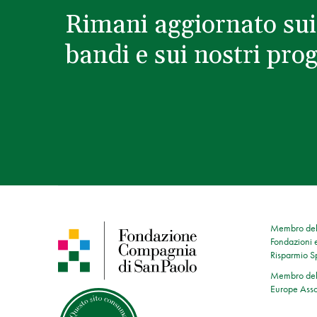
Rimani aggiornato sui
bandi e sui nostri prog
Membro dell
Fondazioni e
Risparmio 
Membro dell
Europe Asso