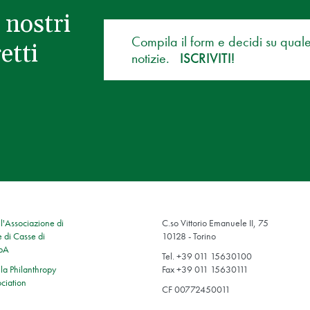
 nostri
Compila il form e decidi su qual
etti
notizie.
ISCRIVITI!
'Associazione di
C.so Vittorio Emanuele II, 75
 di Casse di
10128 - Torino
SpA
Tel. +39 011 15630100
a Philanthropy
Fax +39 011 15630111
ciation
CF 00772450011