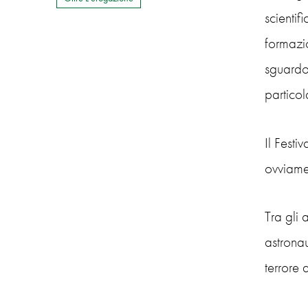
scientif
formazio
sguardo 
particol
Il Festi
ovviamen
Tra gli
astronau
terrore 