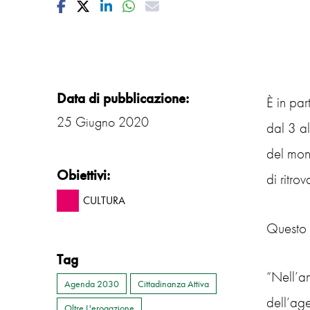
Facebook
Twitter
Linkedin
Whatsapp
Mail
Data di pubblicazione:
È in pa
25 Giugno 2020
dal 3 al
del mond
Obiettivi:
di ritro
CULTURA
Questo 
Tag
“Nell’am
Agenda 2030
Cittadinanza Attiva
dell’ag
Oltre L'erogazione