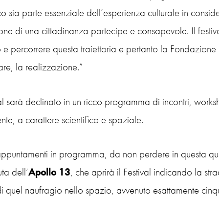
ico sia parte essenziale dell’esperienza culturale in consi
ne di una cittadinanza partecipe e consapevole. Il festiv
e percorrere questa traiettoria e pertanto la Fondazione 
are, la realizzazione.”
val sarà declinato in un ricco programma di incontri, worksh
te, a carattere scientifico e spaziale.
 appuntamenti in programma, da non perdere in questa qua
ta dell’
Apollo 13
, che aprirà il Festival indicando la st
di quel naufragio nello spazio, avvenuto esattamente cinqu