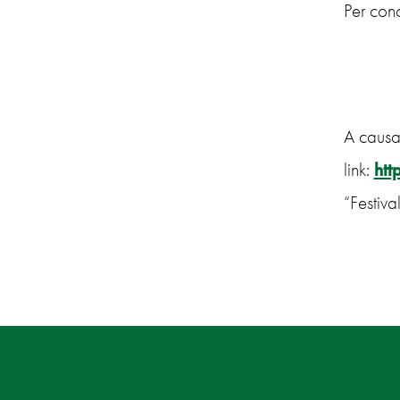
Per cono
A causa 
link:
htt
“Festiva