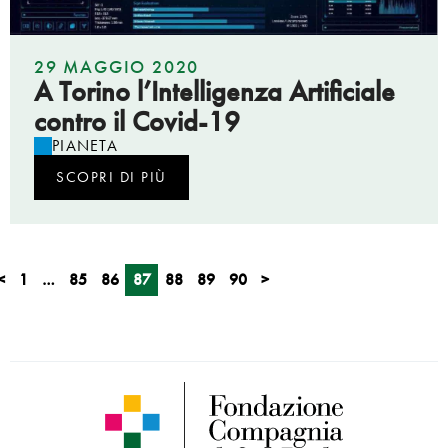
29 MAGGIO 2020
A Torino l’Intelligenza Artificiale
contro il Covid-19
PIANETA
SCOPRI DI PIÙ
<
1
…
85
86
87
88
89
90
>