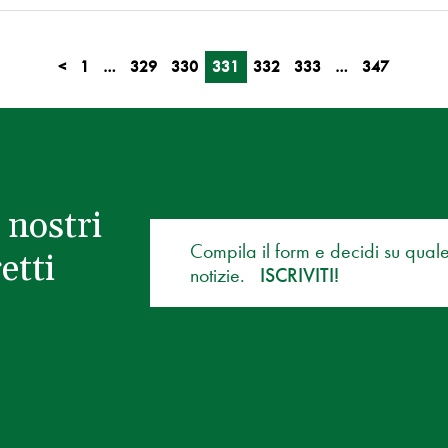
<
1
…
329
330
331
332
333
…
347
 nostri
Compila il form e decidi su qual
etti
notizie.
ISCRIVITI!