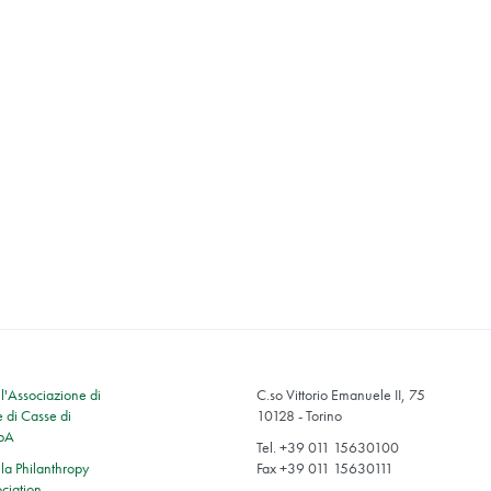
'Associazione di
C.so Vittorio Emanuele II, 75
 di Casse di
10128 - Torino
SpA
Tel. +39 011 15630100
a Philanthropy
Fax +39 011 15630111
ciation