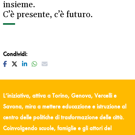
insieme.
C’è presente, c’è futuro.
Condividi:
Facebook
Twitter
Linkedin
Whatsapp
Mail
L’iniziativa, attiva a Torino, Genova, Vercelli e
Savona, mira a mettere educazione e istruzione al
centro delle politiche di trasformazione delle città.
Coinvolgendo scuole, famiglie e gli attori del