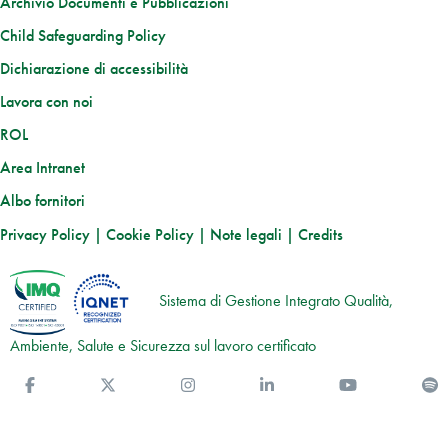
Archivio Documenti e Pubblicazioni
Child Safeguarding Policy
Dichiarazione di accessibilità
Lavora con noi
ROL
Area Intranet
Albo fornitori
Privacy Policy
|
Cookie Policy
|
Note legali
|
Credits
Sistema di Gestione Integrato Qualità,
Ambiente, Salute e Sicurezza sul lavoro certificato
Facebook
Twitter
Instagram
Linkedin
You Tube
S