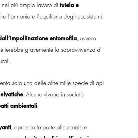
sce nel più ampio lavoro di
tutela e
re l’armonia e l’equilibrio degli ecosistemi.
dall’impollinazione entomofila
, ovvero
ometterebbe gravemente la sopravvivenza di
rali.
ta solo una delle oltre mille specie di api
selvatiche
. Alcune vivono in società
patti ambientali
.
vanti
, aprendo le porte alle scuole e