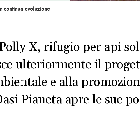
in continua evoluzione
Polly X, rifugio per api so
sce ulteriormente il proget
mbientale e alla promozione
Oasi Pianeta apre le sue po