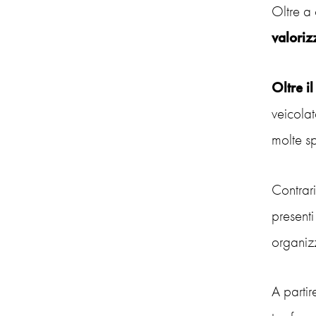
Oltre a 
valoriz
Oltre i
veicola
molte sp
Contrari
presenti
organiz
A partir