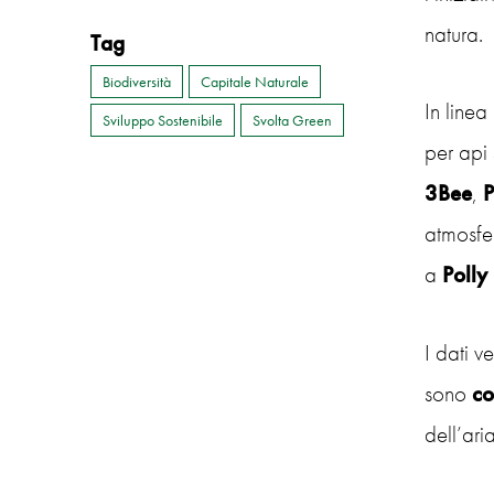
natura.
Tag
Biodiversità
Capitale Naturale
In linea
Sviluppo Sostenibile
Svolta Green
per api
3Bee
,
P
atmosfer
a
Polly
I dati v
sono
co
dell’aria