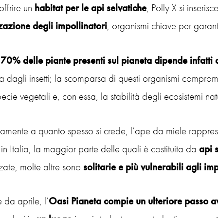
offrire un
habitat per le api
selvatiche
, Polly X si inseri
zazione degli impollinatori
, organismi chiave per garanti
l 70% delle piante presenti sul
pianeta dipende infatti 
ta dagli insetti; la scomparsa di questi organismi compr
ecie vegetali e, con essa, la stabilità degli ecosistemi natu
amente a quanto spesso si crede, l’ape da miele rappresen
 in Italia, la maggior parte delle quali è costituita da
api 
zate, molte altre sono
solitarie e più vulnerabili agli im
e da aprile, l’
Oasi Pianeta compie un ulteriore passo a