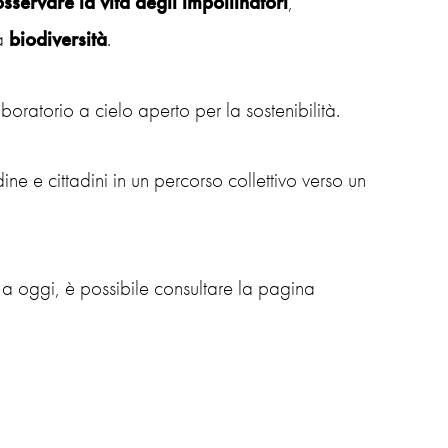
osservare la vita degli
impollinatori
,
la
biodiversità
.
boratorio a cielo aperto per la sostenibilità.
e e cittadini in un percorso collettivo verso un
 a oggi, è possibile consultare la pagina