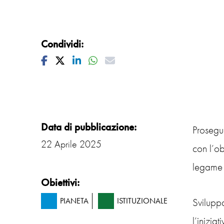
Condividi:
Facebook
Twitter
Linkedin
Whatsapp
Mail
Data di pubblicazione:
Prosegue
22 Aprile 2025
con l’ob
legame 
Obiettivi:
Svilupp
PIANETA
ISTITUZIONALE
l’inizia