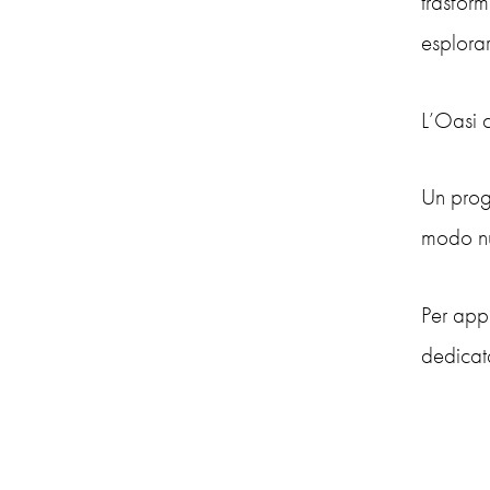
trasfor
esplora
L’Oasi c
Un proge
modo nu
Per appr
dedicata