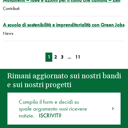
Contributi
A scuola di sostenibilità e imprenditorialità con Green Jobs
News
1
2
3
…
11
Rimani aggiornato sui nostri bandi
e sui nostri progetti
Compila il form e decidi su
quale argomento vuoi ricevere
notizie.
ISCRIVITI!