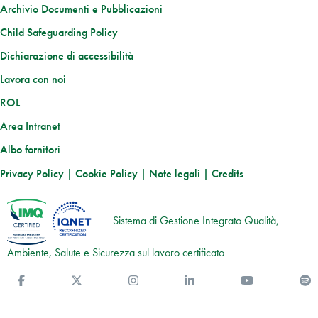
Archivio Documenti e Pubblicazioni
Child Safeguarding Policy
Dichiarazione di accessibilità
Lavora con noi
ROL
Area Intranet
Albo fornitori
Privacy Policy
|
Cookie Policy
|
Note legali
|
Credits
Sistema di Gestione Integrato Qualità,
Ambiente, Salute e Sicurezza sul lavoro certificato
Facebook
Twitter
Instagram
Linkedin
You Tube
S