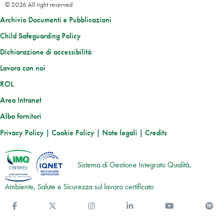
© 2026 All right reserved
Archivio Documenti e Pubblicazioni
Child Safeguarding Policy
Dichiarazione di accessibilità
Lavora con noi
ROL
Area Intranet
Albo fornitori
Privacy Policy
|
Cookie Policy
|
Note legali
|
Credits
Sistema di Gestione Integrato Qualità,
Ambiente, Salute e Sicurezza sul lavoro certificato
Facebook
Twitter
Instagram
Linkedin
You Tube
S