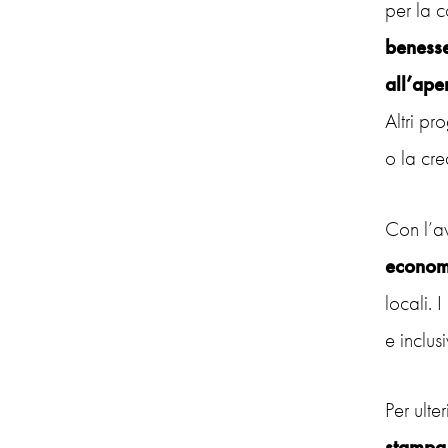
per la c
beness
all’ape
Altri pr
o la cr
Con l’av
econom
locali. 
e inclus
Per ulte
stampa 