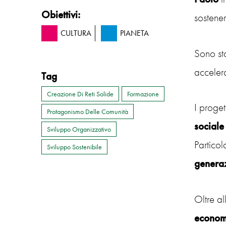
Obiettivi:
sostenere
CULTURA
PIANETA
Sono sta
acceler
Tag
Creazione Di Reti Solide
Formazione
I proget
Protagonismo Delle Comunità
sociale
Sviluppo Organizzativo
Particol
Sviluppo Sostenibile
genera
Oltre a
econom