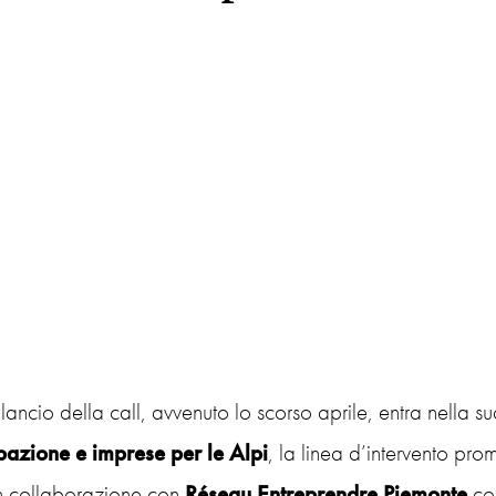
lancio della call, avvenuto lo scorso aprile, entra nella s
pazione e imprese per le Alpi
, la linea d’intervento pr
n collaborazione con
Réseau
Entreprendre
Piemonte
con