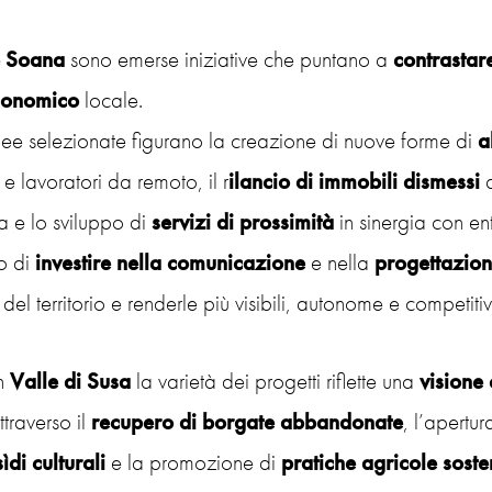
e Soana
sono emerse iniziative che puntano a
contrastar
conomico
locale.
dee selezionate figurano la creazione di nuove forme di
a
e lavoratori da remoto, il r
ilancio di immobili dismessi
a
a e lo sviluppo di
servizi di prossimità
in sinergia con en
o di
investire nella comunicazione
e nella
progettazio
del territorio e renderle più visibili, autonome e competitiv
n
Valle di Susa
la varietà dei progetti riflette una
visione 
traverso il
recupero di borgate abbandonate
, l’apertu
ìdi culturali
e la promozione di
pratiche agricole sosten