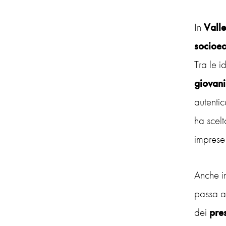
In
Vall
socioe
Tra le i
giovani
autentic
ha scelt
imprese 
Anche i
passa at
dei
pres