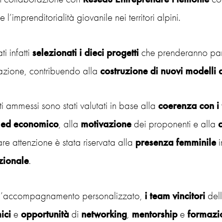
 l’imprenditorialità giovanile nei territori alpini.
ti infatti
selezionati i dieci progetti
che prenderanno part
azione, contribuendo alla
costruzione di nuovi modelli 
ti ammessi sono stati valutati in base alla
coerenza con i 
 ed economico
, alla
motivazione
dei proponenti e alla
c
are attenzione è stata riservata alla
presenza femminile
i
zionale
.
ll’accompagnamento personalizzato,
i team vincitori
del
ici
e
opportunità
di
networking
,
mentorship
e
formazi