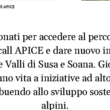
all APICE
ionati per accedere al perc
 call APICE e dare nuovo i
e Valli di Susa e Soana. Gi
o vita a iniziative ad alt
uendo allo sviluppo sosten
alpini.