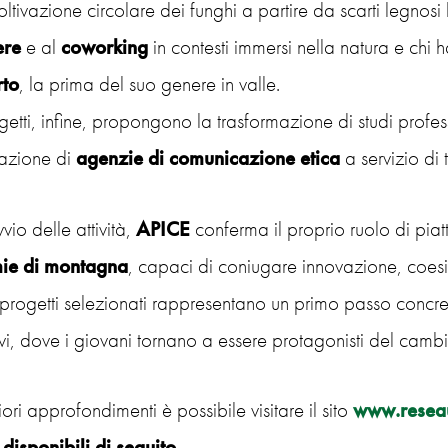
oltivazione circolare dei funghi a partire da scarti legnosi
ere
e al
coworking
in contesti immersi nella natura e chi 
rto
, la prima del suo genere in valle.
ogetti, infine, propongono la trasformazione di studi profess
eazione di
agenzie di comunicazione etica
a servizio di t
vio delle attività,
APICE
conferma il proprio ruolo di piat
ie di montagna
, capaci di coniugare innovazione, coesi
I progetti selezionati rappresentano un primo passo concre
ivi, dove i giovani tornano a essere protagonisti del cam
riori approfondimenti è possibile visitare il sito
www.reseau
disponibili di seguito
.