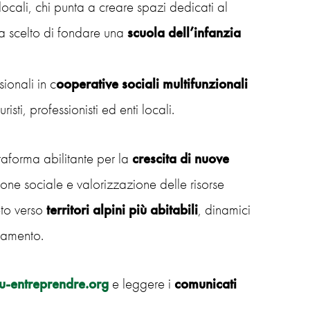
 locali, chi punta a creare spazi dedicati al
ha scelto di fondare una
scuola dell’infanzia
ionali in c
ooperative sociali multifunzionali
uristi, professionisti ed enti locali.
taforma abilitante per la
crescita di nuove
one sociale e valorizzazione delle risorse
to verso
territori alpini più abitabili
, dinamici
biamento.
-entreprendre.org
e leggere i
comunicati