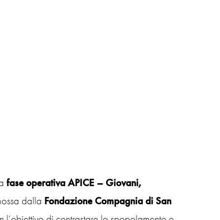
ua
fase operativa APICE – Giovani,
omossa dalla
Fondazione Compagnia di San
 l’obiettivo di contrastare lo spopolamento e