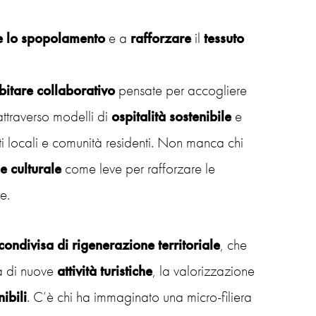
e lo spopolamento
e a
rafforzare
il
tessuto
bitare collaborativo
pensate per accogliere
ttraverso modelli di
ospitalità sostenibile
e
ti locali e comunità residenti. Non manca chi
ne
culturale
come leve per rafforzare le
e.
condivisa di rigenerazione territoriale
, che
ra di nuove
attività turistiche
, la valorizzazione
ibili
. C’è chi ha immaginato una micro-filiera