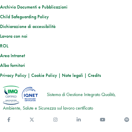
Archivio Documenti e Pubblicazioni
Child Safeguarding Policy
Dichiarazione di accessibilità
Lavora con noi
ROL
Area Intranet
Albo fornitori
Privacy Policy
|
Cookie Policy
|
Note legali
|
Credits
Sistema di Gestione Integrato Qualità,
Ambiente, Salute e Sicurezza sul lavoro certificato
Facebook
Twitter
Instagram
Linkedin
You Tube
S