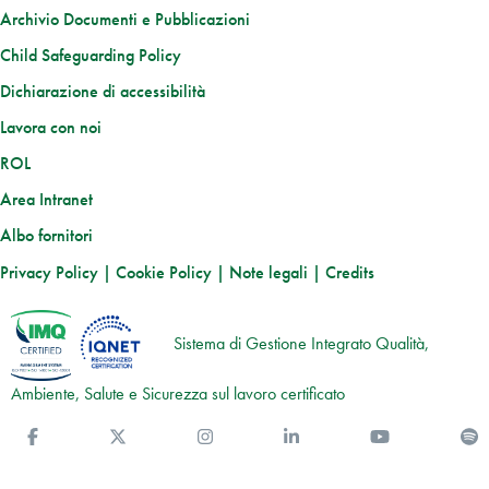
Archivio Documenti e Pubblicazioni
Child Safeguarding Policy
Dichiarazione di accessibilità
Lavora con noi
ROL
Area Intranet
Albo fornitori
Privacy Policy
|
Cookie Policy
|
Note legali
|
Credits
Sistema di Gestione Integrato Qualità,
Ambiente, Salute e Sicurezza sul lavoro certificato
Facebook
Twitter
Instagram
Linkedin
You Tube
S