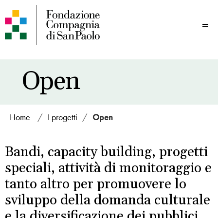
Me
Open
Home
/
I progetti
/
Open
Bandi, capacity building, progetti
speciali, attività di monitoraggio e
tanto altro per promuovere lo
sviluppo della domanda culturale
e la diversificazione dei pubblici