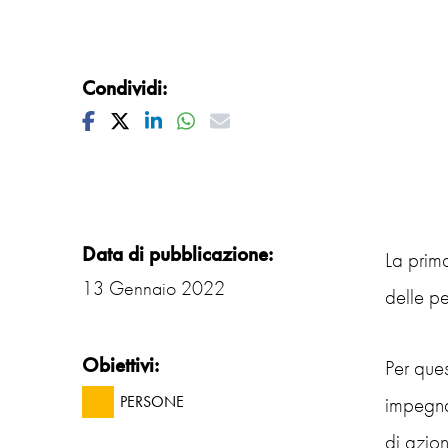
Condividi:
Facebook
Twitter
Linkedin
Whatsapp
Mail
Data di pubblicazione:
La prima
13 Gennaio 2022
delle pe
Obiettivi:
Per ques
impegnat
PERSONE
di azio