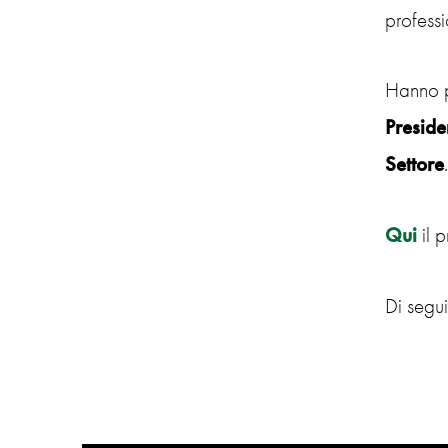
professi
Hanno p
Preside
Settore
.
Qui
il 
Di segui