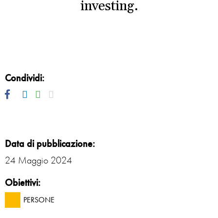
investing.
Condividi:
Facebook
Twitter
Linkedin
Whatsapp
Mail
Data di pubblicazione:
24 Maggio 2024
Obiettivi:
PERSONE