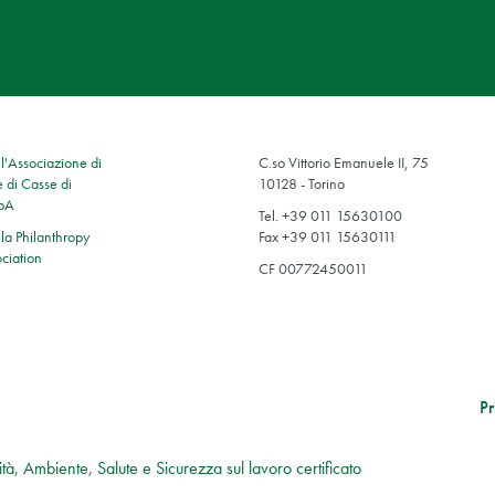
'Associazione di
C.so Vittorio Emanuele II, 75
 di Casse di
10128 - Torino
SpA
Tel. +39 011 15630100
a Philanthropy
Fax +39 011 15630111
ciation
CF 00772450011
Pr
tà, Ambiente, Salute e Sicurezza sul lavoro certificato