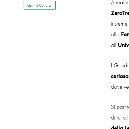
A realiz
Identità Culturali
ZeroTre
insieme
alla
Fon
all’
Univ
I Giardi
curiosar
dove ver
Si parti
di tutta
della L