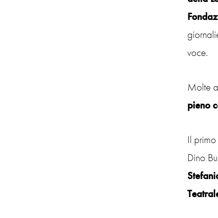
Fondaz
giornal
voce.
Molte al
pieno 
Il prim
Dino Buz
Stefani
Teatral