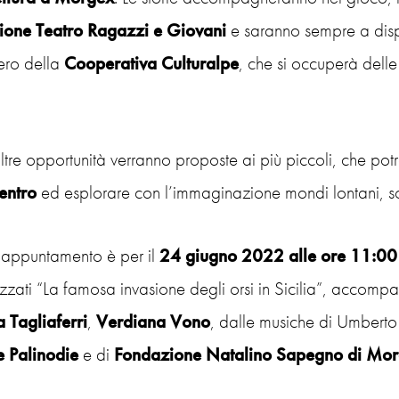
ione Teatro Ragazzi
e Giovani
e saranno sempre a disp
iero della
Cooperativa Culturalpe
, che si occuperà delle
tre opportunità verranno proposte ai più piccoli, che po
centro
ed esplorare con l’immaginazione mondi lontani, sot
o appuntamento è per il
24 giugno 2022 alle ore 11:00
zati “La famosa invasione degli orsi in Sicilia”, accomp
a Tagliaferri
,
Verdiana Vono
, dalle musiche di Umberto
e Palinodie
e di
Fondazione Natalino Sapegno di Mo