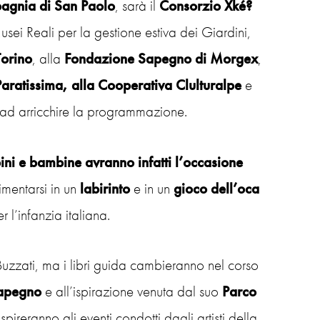
agnia di San Paolo
, sarà il
Consorzio Xké?
sei Reali per la gestione estiva dei Giardini,
Torino
, alla
Fondazione Sapegno di Morgex
,
aratissima, alla Cooperativa Clulturalpe
e
e ad arricchire la programmazione.
ni e bambine avranno infatti l’occasione
imentarsi in un
labirinto
e in un
gioco dell’oca
 l’infanzia italiana.
 Buzzati, ma i libri guida cambieranno nel corso
apegno
e all’ispirazione venuta dal suo
Parco
ireranno gli eventi condotti dagli artisti della