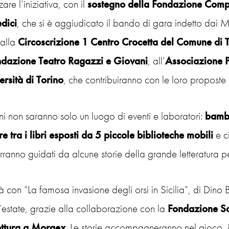
zare l’iniziativa, con il
sostegno della Fondazione Comp
dici
, che si è aggiudicato il bando di gara indetto dai Mu
 alla
Circoscrizione 1 Centro Crocetta del Comune di 
dazione Teatro Ragazzi e Giovani
, all’
Associazione P
ersità di Torino
, che contribuiranno con le loro propost
ni non saranno solo un luogo di eventi e laboratori:
bambi
e tra i libri esposti da 5 piccole biblioteche mobili
e c
ranno guidati da alcune storie della grande letteratura per
rà con “La famosa invasione degli orsi in Sicilia”, di Dino
 l’estate, grazie alla collaborazione con la
Fondazione S
ettura a Morgex
. Le storie accompagneranno nel gioco, isp