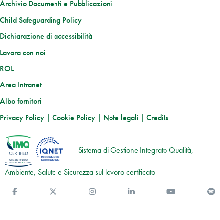
Archivio Documenti e Pubblicazioni
Child Safeguarding Policy
Dichiarazione di accessibilità
Lavora con noi
ROL
Area Intranet
Albo fornitori
Privacy Policy
|
Cookie Policy
|
Note legali
|
Credits
Sistema di Gestione Integrato Qualità,
Ambiente, Salute e Sicurezza sul lavoro certificato
Facebook
Twitter
Instagram
Linkedin
You Tube
S