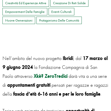
Creatività Ed Esperienze Attive
Creazione Di Reti Solide
Empowerment Delle Famiglie
Eventi Culturali
Nuove Generazioni
Protagonismo Delle Comunità
Nell’ambito del nuovo progetto
Ibridi
, dal
17 marzo al
9 giugno 2024
la Fondazione Compagnia di San
Paolo attraverso
Xkè? ZeroTredici
darà vita a una serie
di
appuntamenti gratuiti
pensati per ragazze e ragazzi
della
fascia d’età 6-16 anni
e per le loro famiglie
.
Torino sarà animata da tantissime
opportunità di