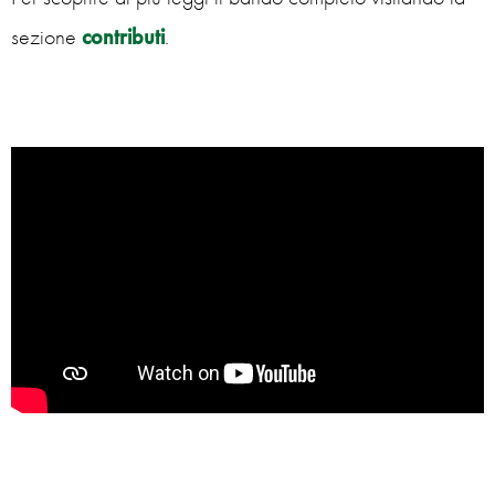
sezione
contributi
.