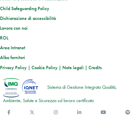
Child Safeguarding Policy
Dichiarazione di accessibilità
Lavora con noi
ROL
Area Intranet
Albo fornitori
Privacy Policy
|
Cookie Policy
|
Note legali
|
Credits
Sistema di Gestione Integrato Qualità,
Ambiente, Salute e Sicurezza sul lavoro certificato
Facebook
Twitter
Instagram
Linkedin
You Tube
S