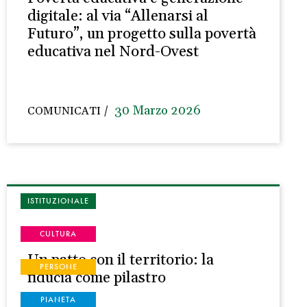
digitale: al via “Allenarsi al
Futuro”, un progetto sulla povertà
educativa nel Nord-Ovest
30 Marzo 2026
COMUNICATI
ISTITUZIONALE
CULTURA
Un patto con il territorio: la
PERSONE
fiducia come pilastro
PIANETA