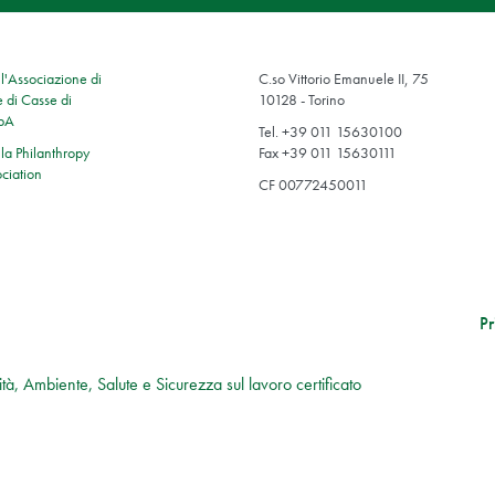
'Associazione di
C.so Vittorio Emanuele II, 75
 di Casse di
10128 - Torino
SpA
Tel. +39 011 15630100
a Philanthropy
Fax +39 011 15630111
ciation
CF 00772450011
Pr
tà, Ambiente, Salute e Sicurezza sul lavoro certificato