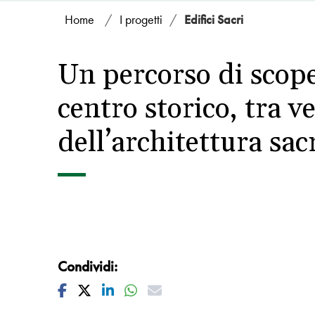
Home
/
I progetti
/
Edifici Sacri
Un percorso di scoper
centro storico, tra ve
dell’architettura sac
Condividi:
Facebook
Twitter
Linkedin
Whatsapp
Mail