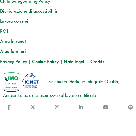
Child Safeguarding Policy
Dichiarazione di accessibilità
Lavora con noi
ROL
Area Intranet
Albo fornitori
Privacy Policy
|
Cookie Policy
|
Note legali
|
Credits
Sistema di Gestione Integrato Qualità,
Ambiente, Salute e Sicurezza sul lavoro certificato
Facebook
Twitter
Instagram
Linkedin
You Tube
S