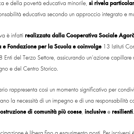
ca e della povertà educativa minorile,
si rivela particol
onsabilità educativa secondo un approccio integrato e mu
iva è infatti
realizzata dalla Cooperativa Sociale Agorà
e Fondazione per la Scuola e coinvolge
13 Istituti C
 Enti del Terzo Settore, assicurando un’azione capillare n
gno e del Centro Storico.
ario rappresenta così un momento significativo per condivid
no la necessità di un impegno e di una responsabilità co
costruzione di comunità più coese
,
inclusive
e
resilienti
.
cipazione è libera fino a esaurimento posti. Per iscrivers