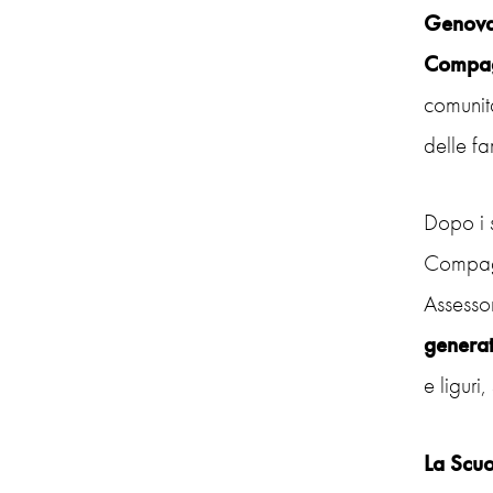
Genov
Compag
comunità
delle fa
Dopo i s
Compag
Assesso
generat
e liguri
La Scuo