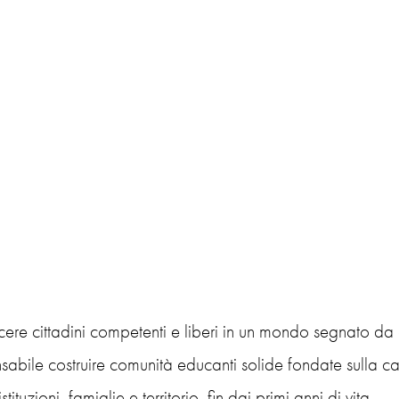
cere cittadini competenti e liberi in un mondo segnato da
sabile costruire comunità educanti solide fondate sulla c
stituzioni, famiglie e territorio, fin dai primi anni di vita.