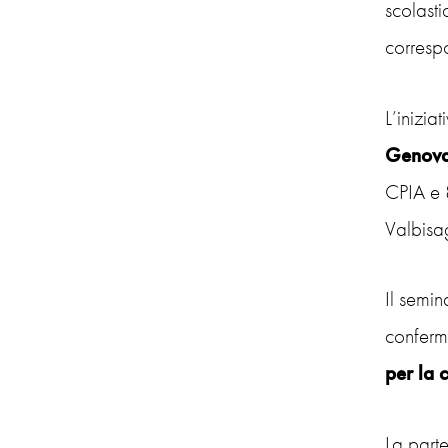
scolasti
corresp
L’iniziat
Genova 
CPIA e 8
Valbisa
Il semin
conferma
per la 
La parte