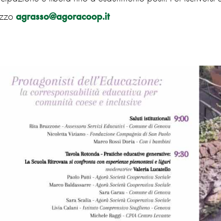
rizzo
agrasso@agoracoop.it