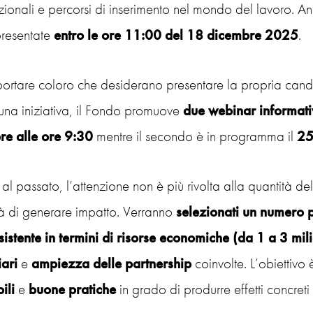
ionali e percorsi di inserimento nel mondo del lavoro. A
presentate
entro le ore 11:00 del 18 dicembre 2025
.
ortare coloro che desiderano presentare la propria candidat
una iniziativa, il Fondo promuove
due webinar informati
re alle ore 9:30
mentre il secondo è in programma il
25
 al passato, l’attenzione non è più rivolta alla quantità del
à di generare impatto. Verranno
selezionati un numero p
sistente in termini di risorse economiche (da 1 a 3 mil
iari
e
ampiezza delle partnership
coinvolte. L’obiettivo 
ili
e
buone pratiche
in grado di produrre effetti concreti e 