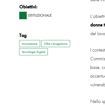
Obiettivi:
L’obiett
ISTITUZIONALE
donne t
del lavo
Tag
Innovazione
Oltre L'erogazione
l contes
Tecnologie Digitali
Commiss
base, co
accentua
vulnerab
Nello sp