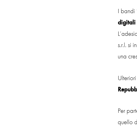
I bandi
digitali 
L’adesi
s.r.l. s
una cres
Ulterior
Repubbl
Per par
quello d