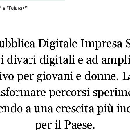
” e “Futura+”
bblica Digitale Impresa So
i divari digitali e ad ampl
ivo per giovani e donne. L
asformare percorsi sperime
uendo a una crescita più in
per il Paese.