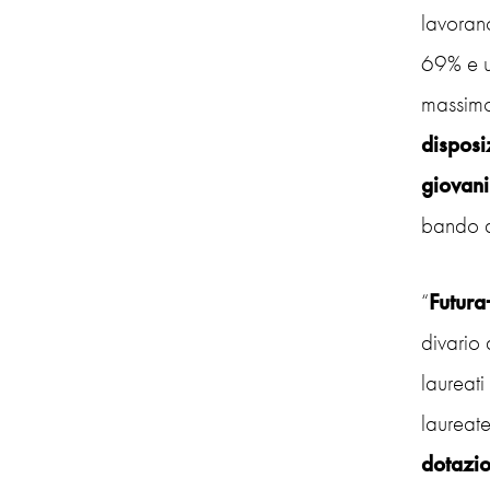
lavorano
69% e u
massimo
disposi
giovan
bando d
“
Futura
divario 
laureati
laureate
dotazio