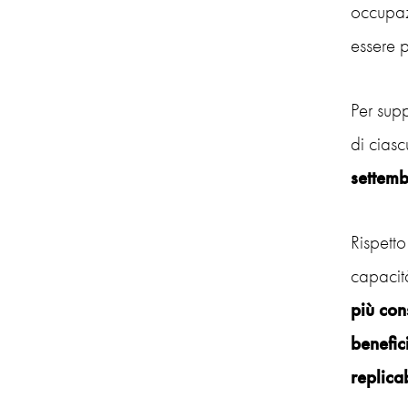
occupaz
essere 
Per supp
di ciasc
settemb
Rispetto
capacit
più con
benefic
replicab