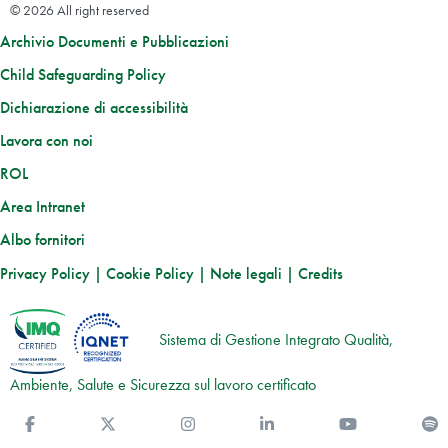
© 2026 All right reserved
Archivio Documenti e Pubblicazioni
Child Safeguarding Policy
Dichiarazione di accessibilità
Lavora con noi
ROL
Area Intranet
Albo fornitori
Privacy Policy
|
Cookie Policy
|
Note legali
|
Credits
Sistema di Gestione Integrato Qualità,
Ambiente, Salute e Sicurezza sul lavoro certificato
Facebook
Twitter
Instagram
Linkedin
You Tube
S