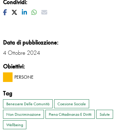
Condividi:
Facebook
Twitter
Linkedin
Whatsapp
Mail
Data di pubblicazione:
4 Ottobre 2024
Obiettivi:
PERSONE
Tag
Benessere Delle Comunità
Coesione Sociale
Non Discriminazione
Piena Cittadinanza E Diritti
Salute
Wellbeing