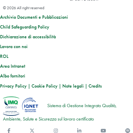
© 2026 All right reserved
Archivio Documenti e Pubblicazioni
Child Safeguarding Policy
Dichiarazione di accessibilità
Lavora con noi
ROL
Area Intranet
Albo fornitori
Privacy Policy
|
Cookie Policy
|
Note legali
|
Credits
Sistema di Gestione Integrato Qualità,
Ambiente, Salute e Sicurezza sul lavoro certificato
Facebook
Twitter
Instagram
Linkedin
You Tube
S