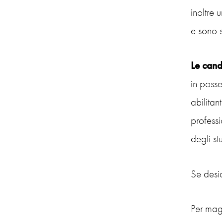
inoltre
e sono s
Le cand
in posse
abilitan
professi
degli st
Se desi
Per magg