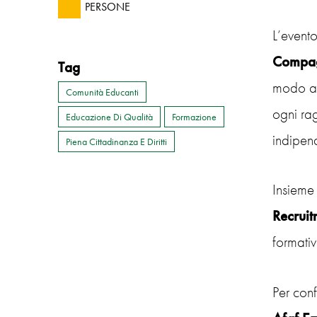
PERSONE
L’evento,
Compag
Tag
modo ap
Comunità Educanti
ogni ra
Educazione Di Qualità
Formazione
indipend
Piena Cittadinanza E Diritti
Insiem
Recruit
formativ
Per conf