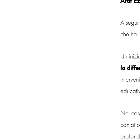
Afaf E
A segui
che ha i
Un’inizi
la diff
interven
educati
Nel cor
contatt
profonda