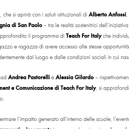
 che si aprirà con i saluti istituzionali di
Alberto Anfossi
,
nia di San Paolo
– tra le realtà sostenitrici dell’iniziat
profondito il programma di
Teach For Italy
che individ
gazzo e ragazza di avere accesso alle stesse opportunità 
entemente dal luogo e dalle condizioni sociali in cui nas
e ad
Andrea Pastorelli
e
Alessia Gilardo
– rispettivame
ment e Comunicazione di Teach For Italy
, si approfondi
o.
ermare l’impatto generato all’interno delle scuole, l’event