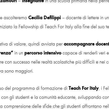
zzamouri
–
insegnante
in una scuola primaria nella perif
re ascolteremo
Cecilia Defilippi
– docente di lettere in u
niziato la Fellowship di Teach For Italy alla fine del suo
ativa di valore, quindi avviata per
accompagnare docenti e
erenza”
in un
percorso intensivo
capace di renderli veri e
ire con successo nelle realtà scolastiche più difficili e nei c
va sono maggiori.
so del programma di formazione di
Teach For Italy
, i Fe
o con gli studenti e la comunità educante, sviluppando c
 comprensione delle sfide che gli studenti affrontano nell’