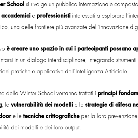
er School
si rivolge un pubblico internazionale compost
accademici
e
professionisti
interessati a esplorare l’int
co, una delle frontiere più avanzate dell’innovazione digi
ivo
è creare uno spazio in cui i partecipanti possano 
ntarsi in un dialogo interdisciplinare, integrando strumenti 
ioni pratiche e applicative dell’Intelligenza Artificiale.
o della Winter School verranno trattati i
principi fondame
g
, le
vulnerabilità dei modelli
e le
strategie di difesa 
door
e le
tecniche crittografiche
per la loro prevenzione,
bilità dei modelli e dei loro output.