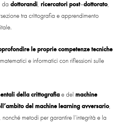
o da
dottorandi
,
ricercatori
post
–
dottorato
,
ersezione tra crittografia e apprendimento
tale.
approfondire le proprie competenze tecniche
matematici e informatici con riflessioni sulle
ntali della crittografia
e del
machine
nell’ambito del machine learning avversario
,
 nonché metodi per garantire l’integrità e la