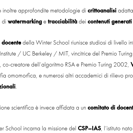
 inoltre approfondite metodologie di
crittoanalisi
adatta
e di
watermarking
e
tracciabilità
dei
contenuti generati
 docente
della Winter School riunisce studiosi di livello i
Institute / UC Berkeley / MIT, vincitrice del Premio Turi
, co-creatore dell’algoritmo RSA e Premio Turing 2002,
afia omomorfica, e numerosi altri accademici di rilievo pr
zionali
.
ione scientifica è invece affidata a un
comitato di docent
er School incarna la missione del
CSP–IAS
, l’istituto n