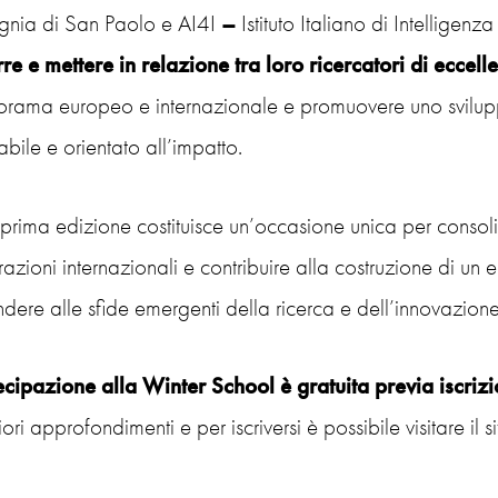
ia di San Paolo e AI4I
–
Istituto Italiano di Intelligenza
rre e mettere in relazione tra loro ricercatori di eccell
rama europeo e internazionale e promuovere uno sviluppo d
bile e orientato all’impatto.
prima edizione costituisce un’occasione unica per conso
azioni internazionali e contribuire alla costruzione di un
ndere alle sfide emergenti della ricerca e dell’innovazione
ecipazione
alla Winter School è gratuita previa iscriz
riori approfondimenti e per iscriversi è possibile visitare il s