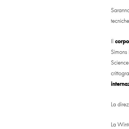
Saranno
tecnich
Il
corpo
Simons 
Science
crittogr
interna
La direz
La Wint