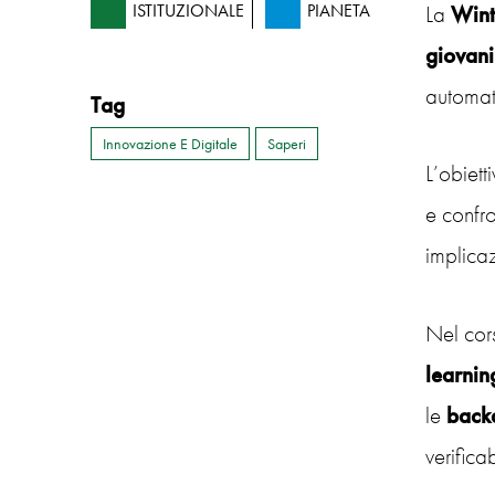
La
Wint
ISTITUZIONALE
PIANETA
giovani
automati
Tag
Innovazione E Digitale
Saperi
L’obiett
e confro
implicaz
Nel cors
learnin
le
back
verifica