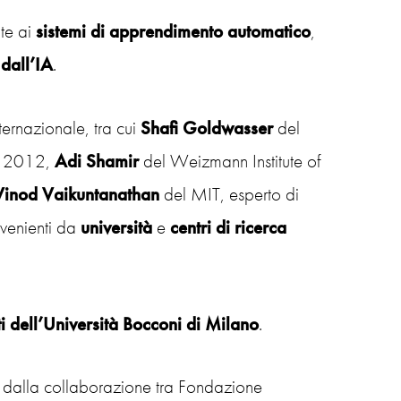
te ai
sistemi di apprendimento
automatico
,
 dall’IA
.
nternazionale, tra cui
Shafi Goldwasser
del
ng 2012,
Adi Shamir
del Weizmann Institute of
Vinod Vaikuntanathan
del MIT, esperto di
ovenienti da
università
e
centri
di ricerca
i dell’Università Bocconi di Milano
.
ato dalla collaborazione tra Fondazione