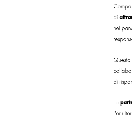
Compagn
di
attra
nel pano
responsa
Questa 
collabor
di rispo
La
part
Per ulte