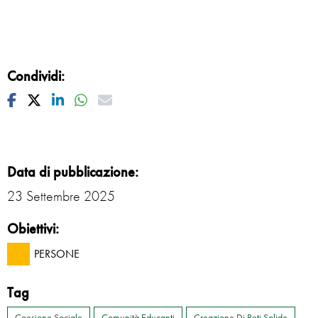
Condividi:
Facebook
Twitter
Linkedin
Whatsapp
Mail
Data di pubblicazione:
23 Settembre 2025
Obiettivi:
PERSONE
Tag
Coesione Sociale
Comunità Educanti
Creazione Di Reti Solide