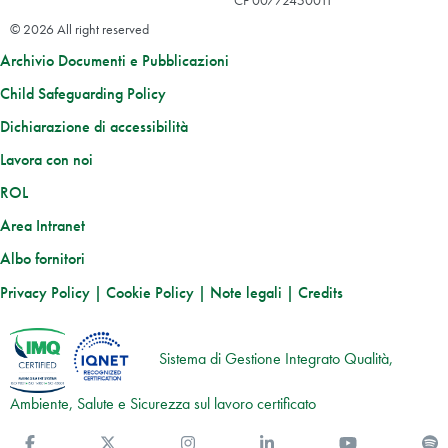
© 2026 All right reserved
Archivio Documenti e Pubblicazioni
Child Safeguarding Policy
Dichiarazione di accessibilità
Lavora con noi
ROL
Area Intranet
Albo fornitori
Privacy Policy
|
Cookie Policy
|
Note legali
|
Credits
Sistema di Gestione Integrato Qualità,
Ambiente, Salute e Sicurezza sul lavoro certificato
Facebook
Twitter
Instagram
Linkedin
You Tube
S