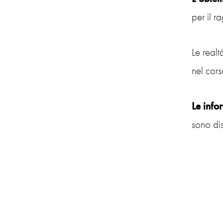
per il r
Le realt
nel cor
Le info
sono dis