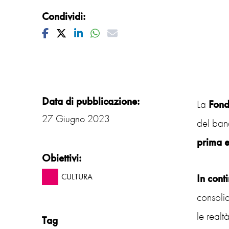
Condividi:
Facebook
Twitter
Linkedin
Whatsapp
Mail
Data di pubblicazione:
La
Fond
27 Giugno 2023
del ban
prima e
Obiettivi:
In cont
CULTURA
consoli
le realt
Tag