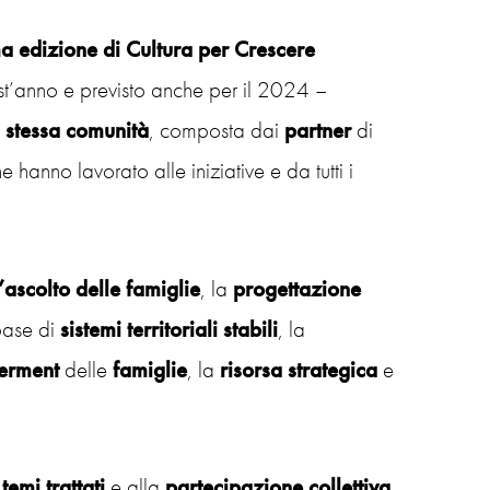
ima edizione di Cultura per Crescere
st’anno e previsto anche per il 2024 –
a stessa comunità
, composta dai
partner
di
e hanno lavorato alle iniziative e da tutti i
l’ascolto
delle
famiglie
, la
progettazione
base di
sistemi
territoriali
stabili
, la
erment
delle
famiglie
, la
risorsa
strategica
e
temi trattati
e alla
partecipazione
collettiva