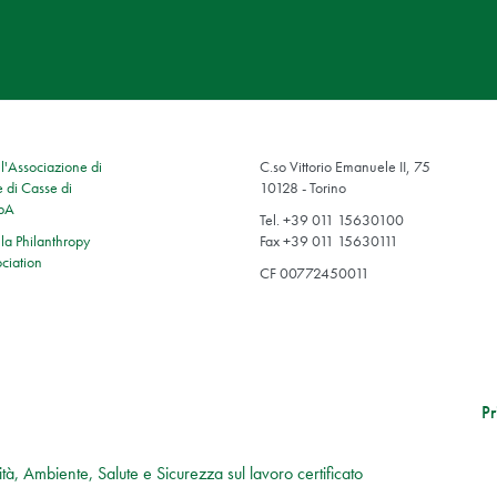
'Associazione di
C.so Vittorio Emanuele II, 75
 di Casse di
10128 - Torino
SpA
Tel. +39 011 15630100
a Philanthropy
Fax +39 011 15630111
ciation
CF 00772450011
Pr
tà, Ambiente, Salute e Sicurezza sul lavoro certificato