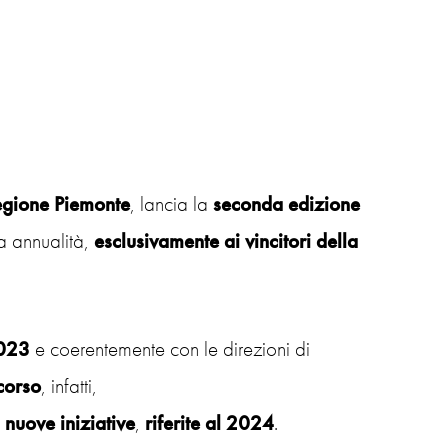
gione Piemonte
, lancia la
seconda edizione
a annualità,
esclusivamente ai vincitori della
2023
e coerentemente con le direzioni di
corso
, infatti,
e
nuove iniziative
,
riferite al 2024
.