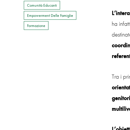
Comunità Educanti
L’inter
Empowerment Delle Famiglie
ha infat
Formazione
destina
coordi
referent
Tra i pr
orienta
genitori
multiliv
L’obiett