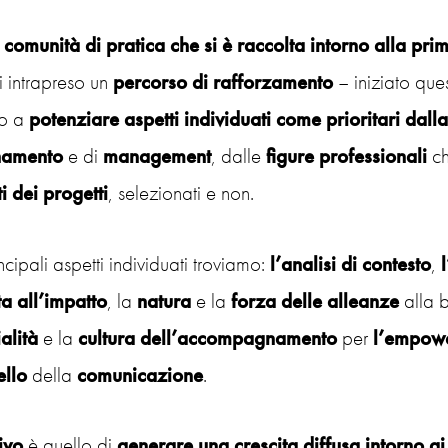
a comunità di pratica che si è raccolta intorno alla pr
ti intrapreso un
percorso di rafforzamento
– iniziato que
to a
potenziare aspetti individuati come prioritari dall
namento
e di
management
, dalle
figure
professionali
ch
i
dei progetti
, selezionati e non.
incipali aspetti individuati troviamo:
l’analisi
di contesto
,
ta all’impatto
, la
natura
e la
forza
delle alleanze
alla 
alità
e la
cultura
dell’accompagnamento
per
l’empow
ello
della
comunicazione
.
ivo
è quello di
generare una crescita diffusa intorno ai 