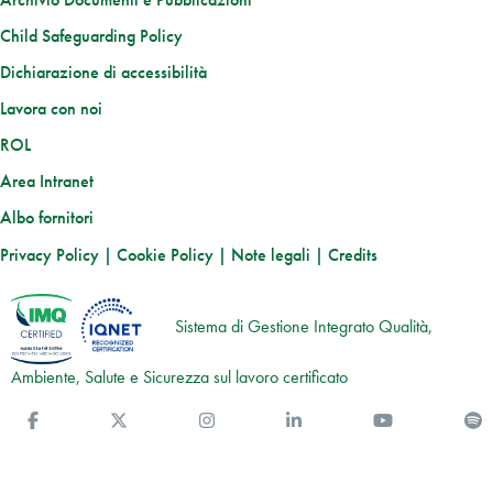
Child Safeguarding Policy
Dichiarazione di accessibilità
Lavora con noi
ROL
Area Intranet
Albo fornitori
Privacy Policy
|
Cookie Policy
|
Note legali
|
Credits
Sistema di Gestione Integrato Qualità,
Ambiente, Salute e Sicurezza sul lavoro certificato
Facebook
Twitter
Instagram
Linkedin
You Tube
S