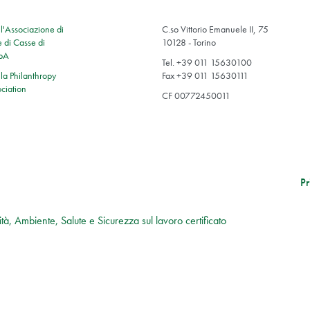
'Associazione di
C.so Vittorio Emanuele II, 75
 di Casse di
10128 - Torino
SpA
Tel. +39 011 15630100
a Philanthropy
Fax +39 011 15630111
ciation
CF 00772450011
Pr
tà, Ambiente, Salute e Sicurezza sul lavoro certificato