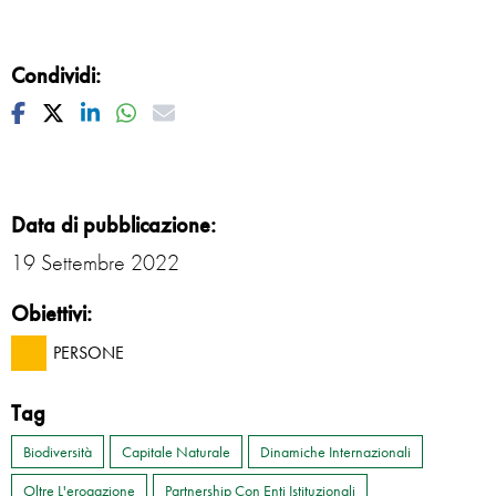
Condividi:
Facebook
Twitter
Linkedin
Whatsapp
Mail
Data di pubblicazione:
19 Settembre 2022
Obiettivi:
PERSONE
Tag
Biodiversità
Capitale Naturale
Dinamiche Internazionali
Oltre L'erogazione
Partnership Con Enti Istituzionali