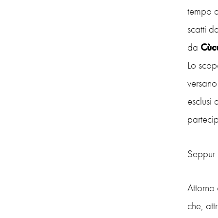
tempo d
scatti da
da
Cùc
Lo scopo
versano 
esclusi 
parteci
Seppur e
Attorno 
che, att