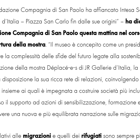
dazione Compagnia di San Paolo ha affiancato Intesa San
 d’Italia – Piazza San Carlo fin dalle sue origini
” –
ha di
one Compagnia di San Paolo questa mattina nel cors
rtura della mostra
. “
Il museo è concepito come un presidio
e la complessità delle sfide del futuro legate alla sosten
azione della mostra Déplacé∙e∙s di JR Gallerie d’Italia
disposizione la sua ricca rete di relazioni, coinvolgendo ne
io insieme ai quali è impegnata a costruire società più in
so il supporto ad azioni di sensibilizzazione, formazione 
ere una nuova e più equilibrata narrazione sulle migrazi
lativi alle
migrazioni
e quelli dei
rifugiati
sono sempre più