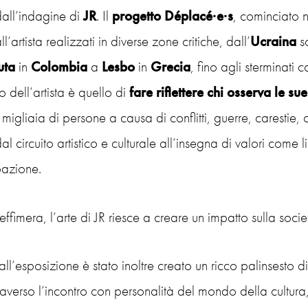
all’indagine di
JR
. Il
progetto Déplacé∙e∙s
, cominciato n
ll’artista realizzati in diverse zone critiche, dall’
Ucraina
sc
uta
in
Colombia
a
Lesbo
in
Grecia
, fino agli sterminati
 dell’artista è quello di
fare riflettere chi osserva le su
migliaia di persone a causa di conflitti, guerre, carestie,
dal circuito artistico e culturale all’insegna di valori come 
pazione.
ffimera, l’arte di JR riesce a creare un impatto sulla societ
all’esposizione è stato inoltre creato un ricco palinsesto di 
raverso l’incontro con personalità del mondo della cultura,