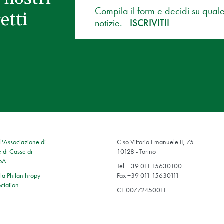
Compila il form e decidi su qual
etti
notizie.
ISCRIVITI!
'Associazione di
C.so Vittorio Emanuele II, 75
 di Casse di
10128 - Torino
SpA
Tel. +39 011 15630100
a Philanthropy
Fax +39 011 15630111
ciation
CF 00772450011