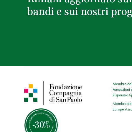
bandi e sui nostri prog
Membro dell
Fondazioni e
Risparmio 
Membro dell
Europe Asso