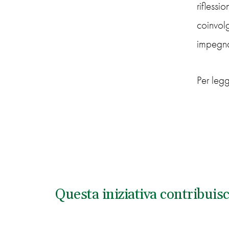
riflessi
coinvolg
impegnat
Per leg
Questa iniziativa contribuis