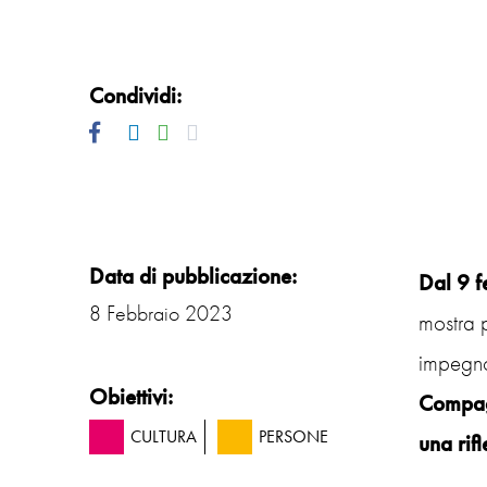
Condividi:
Facebook
Twitter
Linkedin
Whatsapp
Mail
Data di pubblicazione:
Dal 9 f
8 Febbraio 2023
mostra p
impegno
Obiettivi:
Compag
CULTURA
PERSONE
una rifl