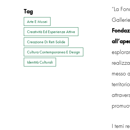
“
La Fon
Tag
Gallerie
Arte E Musei
Fondazi
Creatività Ed Esperienze Attive
all’ape
Creazione Di Reti Solide
esplorar
Cultura Contemporanea E Design
realizz
Identità Culturali
messo a 
territor
attraver
promuov
I temi re