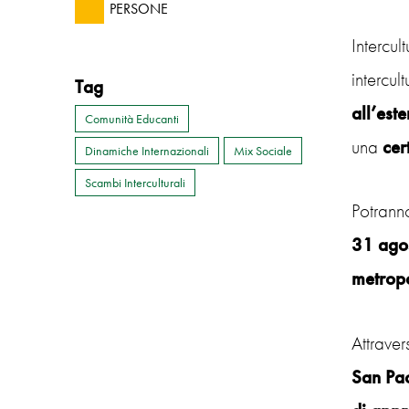
PERSONE
Intercul
intercul
Tag
all’este
Comunità Educanti
una
cer
Dinamiche Internazionali
Mix Sociale
Scambi Interculturali
Potrann
31 ago
metrop
Attraver
San Pa