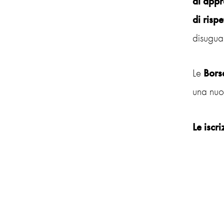
di appr
di rispe
disugua
Le
Borse
una nuo
Le iscr