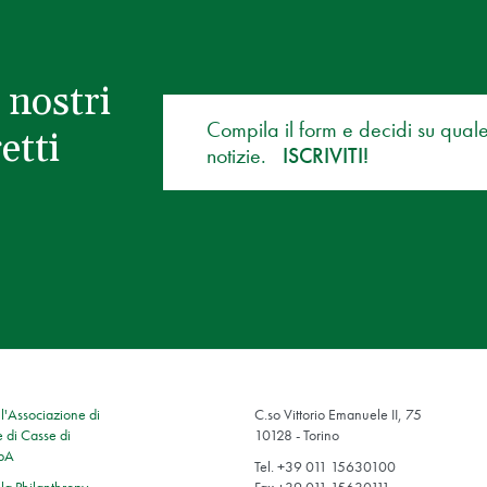
 nostri
Compila il form e decidi su qual
etti
notizie.
ISCRIVITI!
'Associazione di
C.so Vittorio Emanuele II, 75
 di Casse di
10128 - Torino
SpA
Tel. +39 011 15630100
a Philanthropy
Fax +39 011 15630111