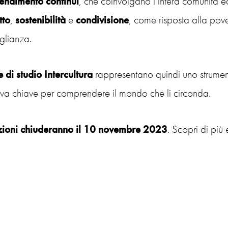
endimento continui
, che coinvolgano l’intera comunità e
tto
,
sostenibilità
e
condivisione
, come risposta alla pov
glianza.
 di studio Intercultura
rappresentano quindi uno strument
va chiave per comprendere il mondo che li circonda.
izioni chiuderanno il 10 novembre 2023
. Scopri di più 