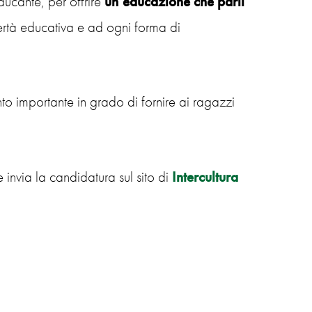
ducante, per offrire
un’educazione che parli
ertà educativa e ad ogni forma di
o importante in grado di fornire ai ragazzi
e invia la candidatura sul sito di
Intercultura