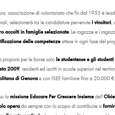
tura, associazione di volontariato che fin dal 1955 è lea
turali, selezionerà tra le candidature pervenute
i vincitori
,
ro accolti in famiglie selezionate
. Le ragazze e i ragaz
tificazione delle competenze
attese in ogni fase del pr
o proporsi per le borse solo
le studentesse e gli studenti
sto 2009
, residenti ed iscritti in scuole superiori nel terri
olitana di Genova
e con ISEE familiare fino a 20.000 €
so la
missione Educare Per Crescere
Insieme
dell’
Obiet
olo opera
da sempre con lo scopo di contribuire a
forni