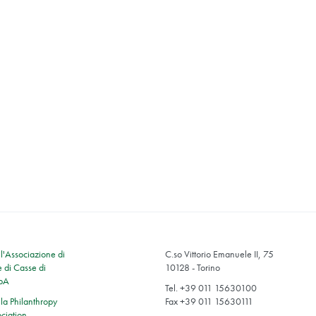
'Associazione di
C.so Vittorio Emanuele II, 75
 di Casse di
10128 - Torino
SpA
Tel. +39 011 15630100
a Philanthropy
Fax +39 011 15630111
ciation