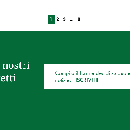
1
2
3
…
8
 nostri
Compila il form e decidi su qual
etti
notizie.
ISCRIVITI!