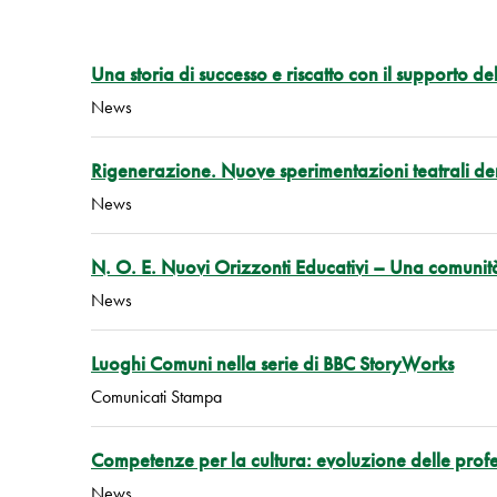
Una storia di successo e riscatto con il supporto d
News
Rigenerazione. Nuove sperimentazioni teatrali dent
News
N. O. E. Nuovi Orizzonti Educativi – Una comuni
News
Luoghi Comuni nella serie di BBC StoryWorks
Comunicati Stampa
Competenze per la cultura: evoluzione delle profes
News