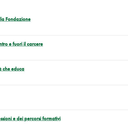
ella Fondazione
ro e fuori il carcere
tà che educa
sioni e dei percorsi formativi