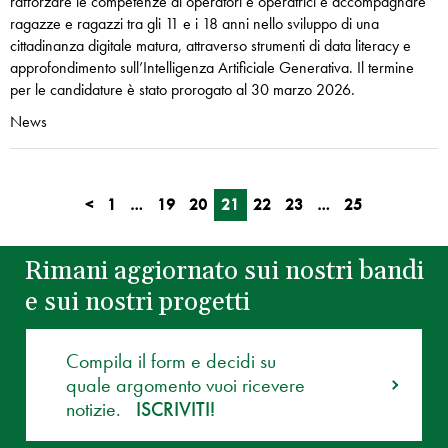
rafforzare le competenze di operatori e operatrici e accompagnare
ragazze e ragazzi tra gli 11 e i 18 anni nello sviluppo di una
cittadinanza digitale matura, attraverso strumenti di data literacy e
approfondimento sull’Intelligenza Artificiale Generativa. Il termine
per le candidature è stato prorogato al 30 marzo 2026.
News
<
1
…
19
20
21
22
23
…
25
Rimani aggiornato sui nostri bandi
e sui nostri progetti
Compila il form e decidi su
quale argomento vuoi ricevere
notizie.
ISCRIVITI!