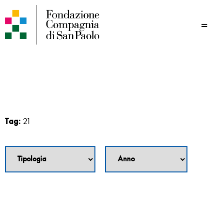
Me
Tag:
21