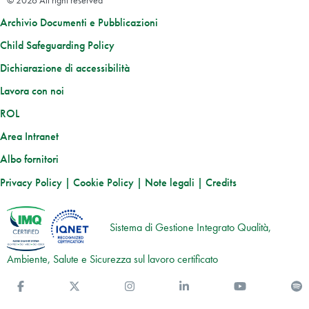
© 2026 All right reserved
Archivio Documenti e Pubblicazioni
Child Safeguarding Policy
Dichiarazione di accessibilità
Lavora con noi
ROL
Area Intranet
Albo fornitori
Privacy Policy
|
Cookie Policy
|
Note legali
|
Credits
Sistema di Gestione Integrato Qualità,
Ambiente, Salute e Sicurezza sul lavoro certificato
Facebook
Twitter
Instagram
Linkedin
You Tube
S