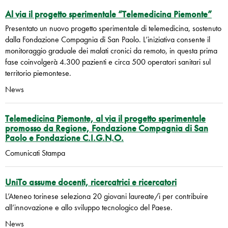
Al via il progetto sperimentale “Telemedicina Piemonte”
Presentato un nuovo progetto sperimentale di telemedicina, sostenuto
dalla Fondazione Compagnia di San Paolo. L’iniziativa consente il
monitoraggio graduale dei malati cronici da remoto, in questa prima
fase coinvolgerà 4.300 pazienti e circa 500 operatori sanitari sul
territorio piemontese.
News
Telemedicina Piemonte, al via il progetto sperimentale
promosso da Regione, Fondazione Compagnia di San
Paolo e Fondazione C.I.G.N.O.
Comunicati Stampa
UniTo assume docenti, ricercatrici e ricercatori
L’Ateneo torinese seleziona 20 giovani laureate/i per contribuire
all’innovazione e allo sviluppo tecnologico del Paese.
News