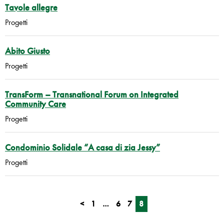
Tavole allegre
Progetti
Abito Giusto
Progetti
TransForm – Transnational Forum on Integrated
Community Care
Progetti
Condominio Solidale “A casa di zia Jessy”
Progetti
<
1
…
6
7
8