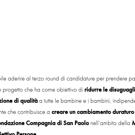
ile aderire al terzo round di candidature per prendere pa
n progetto che ha come obiettivo di
ridurre le disuguag
zione
di
qualità
a tutte le bambine e i bambini, indipend
nte che contribuisce a
creare un cambiamento duraturo n
ondazione Compagnia di San Paolo
nell’ambito della
M
ettivo Persone
.