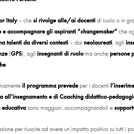
or Italy
– che
si rivolge alle/ai docenti
di ruolo o in gra
e e accompagnare gli aspiranti “changemaker”
che ogn
a talenti da diversi contesti
– dai
neolaureati
, agli
ins
nze
(
GPS
), agli
insegnanti di ruolo
ma anche
persone p
che
.
sivamente
il programma prevede
per i docenti
l’inserim
va all’insegnamento e di Coaching didattico-pedagogi
 educativa
sono maggiori, accompagnandoli e
support
ione per riuscire ad avere un impatto positivo su tutti i pr