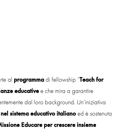
rte al
programma
di fellowship “
Teach for
lianze educative
e che mira a garantire
entemente dal loro background. Un’iniziativa
el sistema educativo italiano
ed è sostenuta
issione Educare per crescere insieme