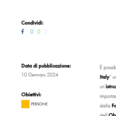
Condividi:
Facebook
Twitter
Linkedin
Whatsapp
Mail
Data di pubblicazione:
È possib
10 Gennaio 2024
Italy
” u
un’
istru
Obiettivi:
importa
PERSONE
dalla
F
dell’
Obi