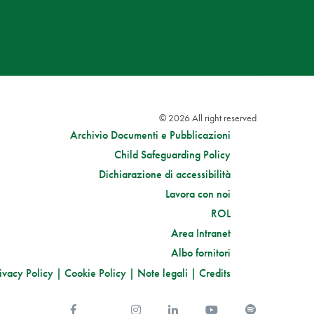
© 2026 All right reserved
Archivio Documenti e Pubblicazioni
Child Safeguarding Policy
Dichiarazione di accessibilità
Lavora con noi
ROL
Area Intranet
Albo fornitori
ivacy Policy
|
Cookie Policy
|
Note legali
|
Credits
Facebook
Twitter
Instagram
Linkedin
You Tube
Spotify