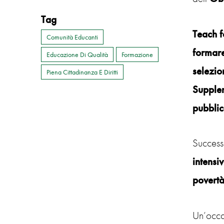
Tag
Teach f
Comunità Educanti
formar
Educazione Di Qualità
Formazione
selezion
Piena Cittadinanza E Diritti
Supple
pubbli
Succes
intensi
povertà
Un’occas