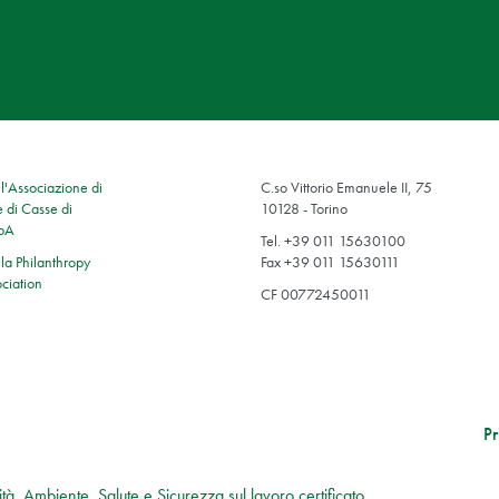
'Associazione di
C.so Vittorio Emanuele II, 75
 di Casse di
10128 - Torino
SpA
Tel. +39 011 15630100
a Philanthropy
Fax +39 011 15630111
ciation
CF 00772450011
Pr
tà, Ambiente, Salute e Sicurezza sul lavoro certificato