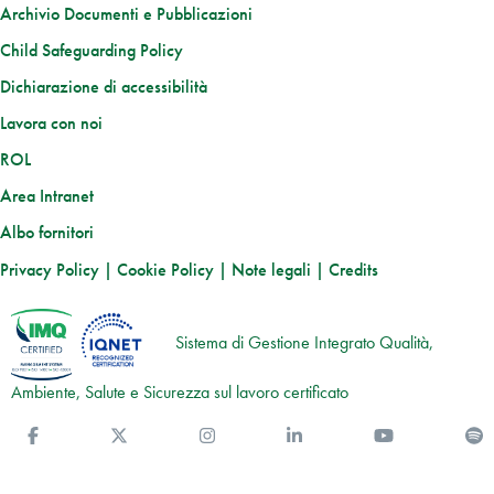
Archivio Documenti e Pubblicazioni
Child Safeguarding Policy
Dichiarazione di accessibilità
Lavora con noi
ROL
Area Intranet
Albo fornitori
Privacy Policy
|
Cookie Policy
|
Note legali
|
Credits
Sistema di Gestione Integrato Qualità,
Ambiente, Salute e Sicurezza sul lavoro certificato
Facebook
Twitter
Instagram
Linkedin
You Tube
S