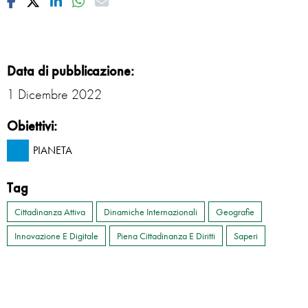
Facebook
Twitter
Linkedin
Whatsapp
Mail
Data di pubblicazione:
1 Dicembre 2022
Obiettivi:
PIANETA
Tag
Cittadinanza Attiva
Dinamiche Internazionali
Geografie
Innovazione E Digitale
Piena Cittadinanza E Diritti
Saperi