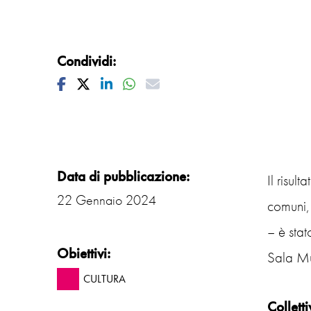
Condividi:
Facebook
Twitter
Linkedin
Whatsapp
Mail
Data di pubblicazione:
Il risult
22 Gennaio 2024
comuni, 
– è sta
Obiettivi:
Sala Mul
CULTURA
Colletti