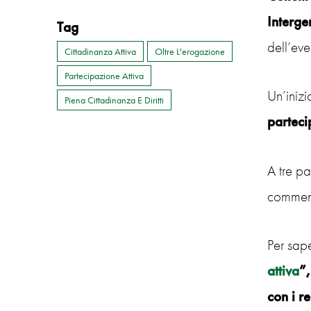
Interge
Tag
dell’eve
Cittadinanza Attiva
Oltre L'erogazione
Partecipazione Attiva
Un’iniz
Piena Cittadinanza E Diritti
parteci
A tre pa
comment
Per sape
attiva
”,
con i re