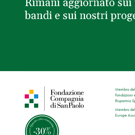
Rimani aggiornato sui 
bandi e sui nostri proge
Membro dell
Fondazioni e
Risparmio 
Membro dell
Europe Asso