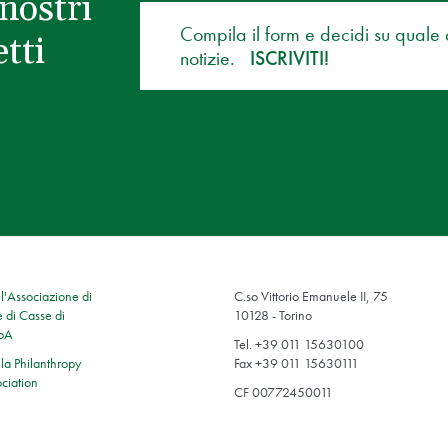
nostri
Compila il form e decidi su quale
tti
notizie.
ISCRIVITI!
'Associazione di
C.so Vittorio Emanuele II, 75
 di Casse di
10128 - Torino
SpA
Tel. +39 011 15630100
a Philanthropy
Fax +39 011 15630111
ciation
CF 00772450011