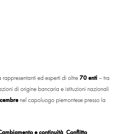
 rappresentanti ed esperti di oltre
70 enti
– tra
zioni di origine bancaria e istituzioni nazionali
dicembre
nel capoluogo piemontese presso la
Cambiamento
e
continuità
,
Conflitto
,