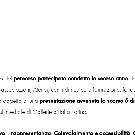
ato del
percorso partecipato condotto lo scorso anno
da
associazioni, Atenei, centri di ricerca e formazione, fonda
to oggetto di una
presentazione avvenuta lo scorso 5 
timediale di Gallerie d’Italia Torino.
vo
e
rappresentanza
,
Coinvolgimento
e
accessibilità
,