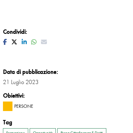
Condividi:
Facebook
Twitter
Linkedin
Whatsapp
Mail
Data di pubblicazione:
21 Luglio 2023
Obiettivi:
PERSONE
Tag
Formazione
Opportunità
Piena Cittadinanza E Diritti